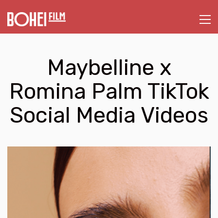
Maybelline x
Romina Palm TikTok
Social Media Videos